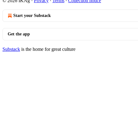
© 2026 IKAg
·
Privacy
∙
Terms
∙
Collection notice
Start your Substack
Get the app
Substack
is the home for great culture