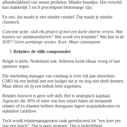
afhankelijkheid van senior profielen. Minder brandjes. Het verschil
kan makkelijk 5 tot 8 procentpunt brutomarge zijn.
En nee, dat maakt je niet minder creatief. Dat maakt je minder
chaotisch.
Concrete actie: sluit elk project af met een korte interne review. Wat
kunnen we standaardiseren? Wat wordt een template? Wat kan in de
SOP? Geen urenlange sessies. Kort. Maar consequent.
Relaties: de stille compounder
België is klein. Nederland ook. Iedereen komt elkaar vroeg of laat
opnieuw tegen.
Die marketing manager van vandaag is over vijf jaar misschien
CMO bij een bedrijf met een budget dat je nu nog niet durft dromen.
Maar alleen als jij een indruk hebt nagelaten.
Relaties bouwen is geen soft skill. Het is strategisch kapitaal.
Agencies die 30% of meer van hun omzet halen uit bestaande
relaties of ex-klanten hebben doorgaans lagere acquisitiekosten en
stabielere cashflow.
Toch wordt relatiemanagement vaak gereduceerd tot “een keer per
jaar een lunch”. Dat is geen strategie. Dat is beleefdheid.