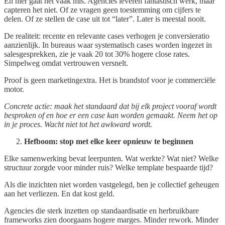
En hier gaat het vaak mis. Agencies leveren fantastisch werk, maar
capteren het niet. Of ze vragen geen toestemming om cijfers te
delen. Of ze stellen de case uit tot “later”. Later is meestal nooit.
De realiteit: recente en relevante cases verhogen je conversieratio
aanzienlijk. In bureaus waar systematisch cases worden ingezet in
salesgesprekken, zie je vaak 20 tot 30% hogere close rates.
Simpelweg omdat vertrouwen versnelt.
Proof is geen marketingextra. Het is brandstof voor je commerciële
motor.
Concrete actie: maak het standaard dat bij elk project vooraf wordt
besproken of en hoe er een case kan worden gemaakt. Neem het op
in je proces. Wacht niet tot het awkward wordt.
Hefboom: stop met elke keer opnieuw te beginnen
Elke samenwerking bevat leerpunten. Wat werkte? Wat niet? Welke
structuur zorgde voor minder ruis? Welke template bespaarde tijd?
Als die inzichten niet worden vastgelegd, ben je collectief geheugen
aan het verliezen. En dat kost geld.
Agencies die sterk inzetten op standaardisatie en herbruikbare
frameworks zien doorgaans hogere marges. Minder rework. Minder