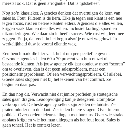
meestal ook. Dat is geen arrogantie. Dat is tijdsbeheer.
Nog zo’n klassieker. Agencies denken dat overtuigen de kern van
sales is. Fout. Filteren is de kern. Elke ja tegen een klant is een nee
tegen focus, rust en betere klanten elders. Agencies die alles willen,
krijgen vaak klanten die alles willen. Inclusief korting, spoed en
uitzonderingen. Wie daar zin in heeft: succes. Wie rust wil, leert nee
zeggen. En ja, dat voelt in het begin alsof je omzet wegduwt. In
werkelijkheid duw je vooral ellende weg.
Een benchmark die hier vaak helpt om perspectief te geven.
Gezonde agencies halen 60 à 70 procent van hun omzet uit
bestaande klanten. Als jouw agency elk jaar opnieuw moet “scoren”
om te overleven, dan is dat geen salesprobleem, maar een
positioneringsprobleem. Of een verwachtingsprobleem. Of allebei.
Goede sales stoppen niet bij het tekenen van het contract. Ze
beginnen daar pas.
En dan nog dit. Verwacht niet dat junior profielen je strategische
sales gaan dragen. Leadopvolging kan je delegeren. Complexe
verkoop niet. De beste agency-sellers zijn zelden de luidste. Ze
praten minder dan de klant. Ze stellen betere vragen. Over interne
politiek. Over eerdere teleurstellingen met bureaus. Over wie straks
applaus krijgt en wie het mag uitleggen als het fout loopt. Sales is
geen toneel. Het is context lezen.