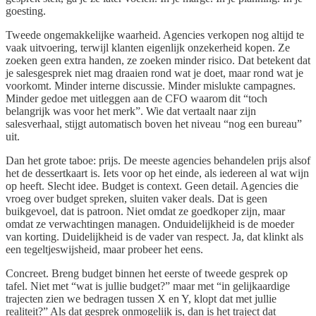
goesting.
Tweede ongemakkelijke waarheid. Agencies verkopen nog altijd te
vaak uitvoering, terwijl klanten eigenlijk onzekerheid kopen. Ze
zoeken geen extra handen, ze zoeken minder risico. Dat betekent dat
je salesgesprek niet mag draaien rond wat je doet, maar rond wat je
voorkomt. Minder interne discussie. Minder mislukte campagnes.
Minder gedoe met uitleggen aan de CFO waarom dit “toch
belangrijk was voor het merk”. Wie dat vertaalt naar zijn
salesverhaal, stijgt automatisch boven het niveau “nog een bureau”
uit.
Dan het grote taboe: prijs. De meeste agencies behandelen prijs alsof
het de dessertkaart is. Iets voor op het einde, als iedereen al wat wijn
op heeft. Slecht idee. Budget is context. Geen detail. Agencies die
vroeg over budget spreken, sluiten vaker deals. Dat is geen
buikgevoel, dat is patroon. Niet omdat ze goedkoper zijn, maar
omdat ze verwachtingen managen. Onduidelijkheid is de moeder
van korting. Duidelijkheid is de vader van respect. Ja, dat klinkt als
een tegeltjeswijsheid, maar probeer het eens.
Concreet. Breng budget binnen het eerste of tweede gesprek op
tafel. Niet met “wat is jullie budget?” maar met “in gelijkaardige
trajecten zien we bedragen tussen X en Y, klopt dat met jullie
realiteit?” Als dat gesprek onmogelijk is, dan is het traject dat