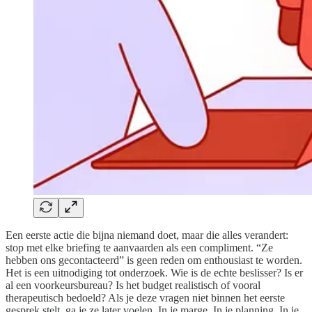
Een eerste actie die bijna niemand doet, maar die alles verandert:
stop met elke briefing te aanvaarden als een compliment. “Ze
hebben ons gecontacteerd” is geen reden om enthousiast te worden.
Het is een uitnodiging tot onderzoek. Wie is de echte beslisser? Is er
al een voorkeursbureau? Is het budget realistisch of vooral
therapeutisch bedoeld? Als je deze vragen niet binnen het eerste
gesprek stelt, ga je ze later voelen. In je marge. In je planning. In je