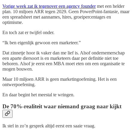
Vorige week zat ik tegenover een agency founder
met een helder
plan. 10 miljoen ARR tegen 2029. Geen PowerPoint-fantasie, maar
een spreadsheet met aannames, hires, groeipercentages en
optimisme.
En toch zat er twijfel onder.
“Ik ben eigenlijk gewoon een marketeer.”
Dat zinnetje hoor ik vaker dan me lief is. Alsof ondernemerschap
een aparte diersoort is en marketeers daar per definitie niet toe
behoren. Alsof je eerst een MBA moet eten om een organisatie te
mogen bouwen.
Maar 10 miljoen ARR is geen marketingoefening. Het is een
ontwerpoefening.
En daar begint het meestal te wringen.
De 70%-realiteit waar niemand graag naar kijkt
Ik stel in zo’n gesprek altijd eerst een saaie vraag.