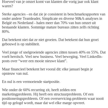
Hoeveel van je omzet komt van klanten die vorig jaar ook klant
waren?
Sterke agencies - en dat zie je consistent in benchmarkrapporten van
onder andere Teamleader, Simplicate en diverse M&A-analyses in
België en Nederland - halen meer dan 70% van hun omzet uit
bestaande klanten. Sommige mature bureaus zitten zelfs richting
80%.
Dat betekent niet dat ze niet groeien. Dat betekent dat hun groei
gebouwd is op stabiliteit.
Veel jonge of snelgroeiende agencies zitten tussen 40% en 55%. Dat
voelt heroïsch. Veel new business. Veel beweging. Veel LinkedIn-
posts over “weer een mooie nieuwe klant”.
Maar financieel betekent het vooral dit: elke januari begin je
opnieuw van nul.
En nul is een vermoeiende startpositie.
Wie onder de 60% recurring zit, heeft zelden een
marketingprobleem. Hij heeft een structuurprobleem. Of een
positioneringsprobleem. Of een overservicing-probleem waar nooit
tijd op gelogd wordt, maar dat wel elke marge opvreet.