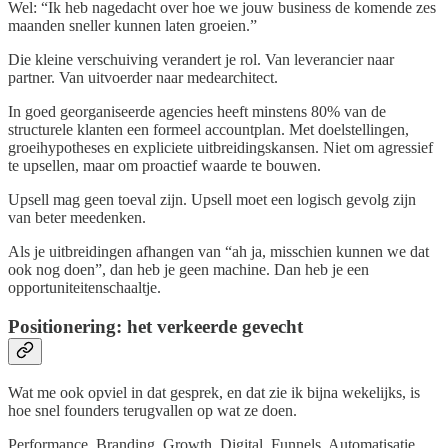
Wel: “Ik heb nagedacht over hoe we jouw business de komende zes
maanden sneller kunnen laten groeien.”
Die kleine verschuiving verandert je rol. Van leverancier naar
partner. Van uitvoerder naar medearchitect.
In goed georganiseerde agencies heeft minstens 80% van de
structurele klanten een formeel accountplan. Met doelstellingen,
groeihypotheses en expliciete uitbreidingskansen. Niet om agressief
te upsellen, maar om proactief waarde te bouwen.
Upsell mag geen toeval zijn. Upsell moet een logisch gevolg zijn
van beter meedenken.
Als je uitbreidingen afhangen van “ah ja, misschien kunnen we dat
ook nog doen”, dan heb je geen machine. Dan heb je een
opportuniteitenschaaltje.
Positionering: het verkeerde gevecht
Wat me ook opviel in dat gesprek, en dat zie ik bijna wekelijks, is
hoe snel founders terugvallen op wat ze doen.
Performance. Branding. Growth. Digital. Funnels. Automatisatie.