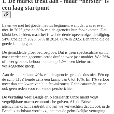
1. De markt trekt aan - maar “herstel” is
een laag startpunt
Laten we met het goede nieuws beginnen, want dat was er even
niet. In 2025 groeide 60% van de agencies hun fee-inkomen. Dat
klinkt bescheiden, maar het is wel de derde opeenvolgende stijging:
54% groeide in 2023, 57% in 2024, 60% in 2025. Een trend die de
goede kant op gaat.
De gemiddelde groei bedroeg 5%. Dat is geen spectaculaire sprint,
maar eerder een gecontroleerde draf na twee jaar modder. Wie 26%
of meer groeide, behoort tot de top-12% - een kleine maar
veelzeggende groep.
Aan de andere kant: 40% van de agencies groeide dus niet. Eén op
de acht (11%) kende zelfs een krimp van 6 tot 10%. En 1% verloor
meer dan een kwart van hun fee-inkomen. Geen catastrofe, maar
ook geen reden voor ronkende persberichten.
De vertaling voor België en Nederland:
Onze markt volgt
vergelijkbare macro-economische golven. Als de Britse
agencymarkt licht aantrekt, mogen we verwachten dat dit ook in de
Benelux zichtbaar wordt - zij het met de gebruikelijke vertraging