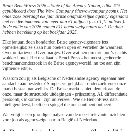
Bron: BenchPress 2026 – State of the Agency Nation, editie #15,
gepubliceerd door The Wow Company (thewowcompany.com). Het
onderzoek bevraagt elk jaar Britse onafhankelijke agency-eigenaars
met een fee-inkomen van meer dan £1 miljoen (ca. €1,15 miljoen).
In de editie van 2026 namen 811 agency-eigenaars deel. De data
hebben betrekking op het boekjaar 2025.
Elke januari doen honderden Britse agency-eigenaars iets
opmerkelijks: ze slaan hun boeken open en vertellen de waarheid.
Over uurtarieven. Over marges. Over wat hen om drie uur ‘s nachts
wakker houdt. Het resultaat is BenchPress - het meest geciteerde
benchmarkonderzoek in de Britse agencywereld, nu toe aan zijn
vijftiende editie.
Waarom zou jij als Belgische of Nederlandse agency-eigenaar hier
aandacht aan besteden? Simpel: vergelijkbaar onderzoek voor onze
markt bestaat nauwelijks. De Britse markt is niet identiek aan de
onze, maar de structurele uitdagingen - prijszetting, AI, differentiatie,
persoonlijk inkomen - zijn universeel. Wie de BenchPress-data
intelligent leest, heeft een spiegel die ons continent ontbeert.
Wat volgt is een grondige analyse van de meest relevante inzichten
voor jou als agency-eigenaar in België of Nederland.