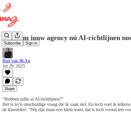
Waarom jouw agency nú AI-richtlijnen nodi
Subscribe
Sign in
Bart van IKAg
Jul 29, 2025
Share
“Hebben jullie al AI-richtlijnen?”
Het is zo’n onschuldige vraag die ik vaak stel. En toch voel ik telke
de klassieker: “Wij zijn maar een klein team, dat is toch vooral iets v