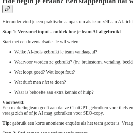
Hoe begin je eraan? Een stappenplan dat 
Hieronder vind je een praktische aanpak om als team zélf aan AI-richt
Stap 1: Verzamel input – ontdek hoe je team AI al gebruikt
Start met een inventarisatie. Je wil weten:
Welke AI-tools gebruikt je team vandaag al?
Waarvoor worden ze gebruikt? (bv. brainstorm, vertaling, beeldc
Wat loopt goed? Wat loopt fout?
Wat durft men
niet
te doen?
Waar is behoefte aan extra kennis of hulp?
Voorbeeld:
Een marketingteam geeft aan dat ze ChatGPT gebruiken voor titels e
vraagt zich af of je AI mag gebruiken voor SEO-copy.
Tip:
gebruik een korte anonieme enquête als het team groter is. Vraag