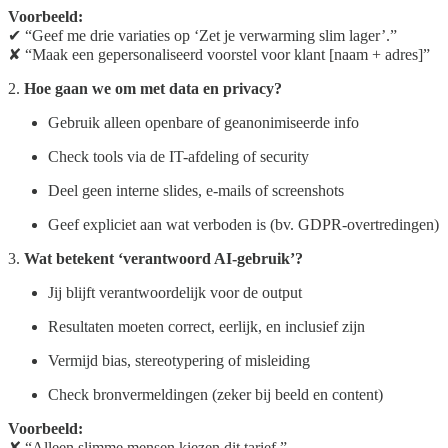
Voorbeeld:
✔ “Geef me drie variaties op ‘Zet je verwarming slim lager’.”
✘ “Maak een gepersonaliseerd voorstel voor klant [naam + adres]”
2.
Hoe gaan we om met data en privacy?
Gebruik alleen openbare of geanonimiseerde info
Check tools via de IT-afdeling of security
Deel geen interne slides, e-mails of screenshots
Geef expliciet aan wat verboden is (bv. GDPR-overtredingen)
3.
Wat betekent ‘verantwoord AI-gebruik’?
Jij blijft verantwoordelijk voor de output
Resultaten moeten correct, eerlijk, en inclusief zijn
Vermijd bias, stereotypering of misleiding
Check bronvermeldingen (zeker bij beeld en content)
Voorbeeld:
✘ “Alleen slimme mensen kiezen dit tarief.”