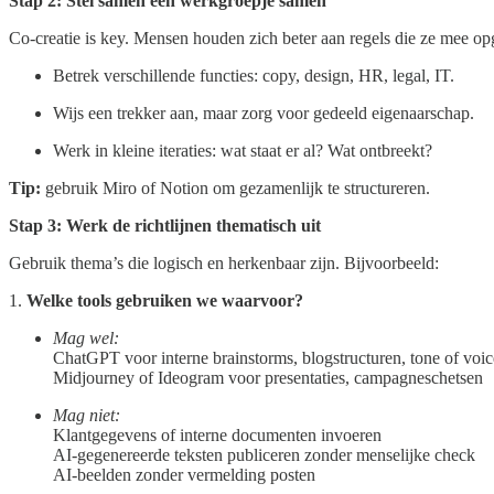
Stap 2: Stel samen een werkgroepje samen
Co-creatie is key. Mensen houden zich beter aan regels die ze mee op
Betrek verschillende functies: copy, design, HR, legal, IT.
Wijs een trekker aan, maar zorg voor gedeeld eigenaarschap.
Werk in kleine iteraties: wat staat er al? Wat ontbreekt?
Tip:
gebruik Miro of Notion om gezamenlijk te structureren.
Stap 3: Werk de richtlijnen thematisch uit
Gebruik thema’s die logisch en herkenbaar zijn. Bijvoorbeeld:
1.
Welke tools gebruiken we waarvoor?
Mag wel:
ChatGPT voor interne brainstorms, blogstructuren, tone of voi
Midjourney of Ideogram voor presentaties, campagneschetsen
Mag niet:
Klantgegevens of interne documenten invoeren
AI-gegenereerde teksten publiceren zonder menselijke check
AI-beelden zonder vermelding posten