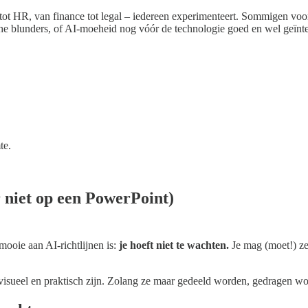
ot HR, van finance tot legal – iedereen experimenteert. Sommigen voorz
ische blunders, of AI-moeheid nog vóór de technologie goed en wel geïnte
te.
r niet op een PowerPoint)
mooie aan AI-richtlijnen is:
je hoeft niet te wachten.
Je mag (moet!) ze
, visueel en praktisch zijn. Zolang ze maar gedeeld worden, gedragen wor