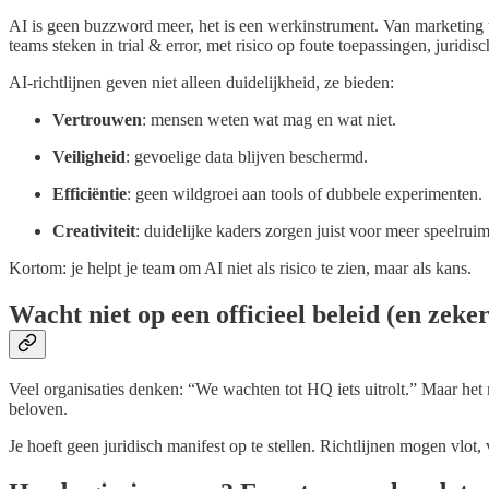
AI is geen buzzword meer, het is een werkinstrument. Van marketing t
teams steken in trial & error, met risico op foute toepassingen, jurid
AI-richtlijnen geven niet alleen duidelijkheid, ze bieden:
Vertrouwen
: mensen weten wat mag en wat niet.
Veiligheid
: gevoelige data blijven beschermd.
Efficiëntie
: geen wildgroei aan tools of dubbele experimenten.
Creativiteit
: duidelijke kaders zorgen juist voor meer speelruim
Kortom: je helpt je team om AI niet als risico te zien, maar als kans.
Wacht niet op een officieel beleid (en zeke
Veel organisaties denken: “We wachten tot HQ iets uitrolt.” Maar het 
beloven.
Je hoeft geen juridisch manifest op te stellen. Richtlijnen mogen vlot