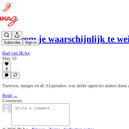
Waarom je waarschijnlijk te we
Subscribe
Sign in
Bart van IKAg
May 10
8
Tarieven, marges en de AI-paradox: wat sterke agencies anders doen 
Read →
Comments