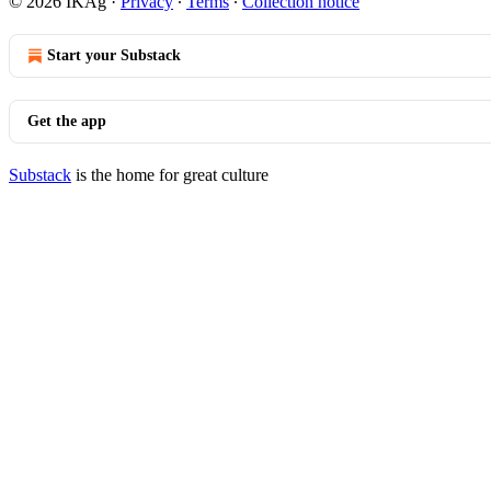
© 2026 IKAg
·
Privacy
∙
Terms
∙
Collection notice
Start your Substack
Get the app
Substack
is the home for great culture