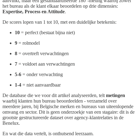
aanvinkt, maar een gestandaardiseerde 180°-meting waarbij zowel
het bureau als de klant elkaar beoordelen op drie dimensies:
Expertise, Process en Attitude
.
De scores lopen van 1 tot 10, met een duidelijke betekenis:
10
= perfect (bestaat bijna niet)
9
= rolmodel
8
= overtreft verwachtingen
7
= voldoet aan verwachtingen
5-6
= onder verwachting
1-4
= niet aanvaardbaar
De database die we voor dit artikel analyseerden, telt
metingen
waarbij klanten hun bureau beoordeelden - verzameld over
meerdere jaren, bij Belgische merken en bureaus van uiteenlopende
omvang en sector. Dit is geen onderzoekje van een stagaire: dit is de
grootste gestructureerde dataset over agency-klantrelaties in de
Benelux.
En wat die data vertelt, is onthutsend leerzaam.