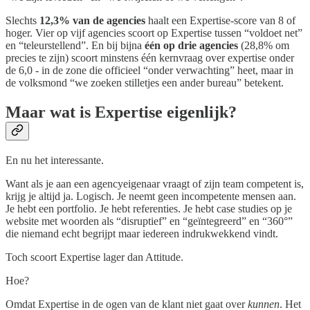
Slechts
12,3% van de agencies
haalt een Expertise-score van 8 of
hoger. Vier op vijf agencies scoort op Expertise tussen “voldoet net”
en “teleurstellend”. En bij bijna
één op drie agencies
(28,8% om
precies te zijn) scoort minstens één kernvraag over expertise onder
de 6,0 - in de zone die officieel “onder verwachting” heet, maar in
de volksmond “we zoeken stilletjes een ander bureau” betekent.
Maar wat is Expertise eigenlijk?
En nu het interessante.
Want als je aan een agencyeigenaar vraagt of zijn team competent is,
krijg je altijd ja. Logisch. Je neemt geen incompetente mensen aan.
Je hebt een portfolio. Je hebt referenties. Je hebt case studies op je
website met woorden als “disruptief” en “geïntegreerd” en “360°”
die niemand echt begrijpt maar iedereen indrukwekkend vindt.
Toch scoort Expertise lager dan Attitude.
Hoe?
Omdat Expertise in de ogen van de klant niet gaat over
kunnen
. Het