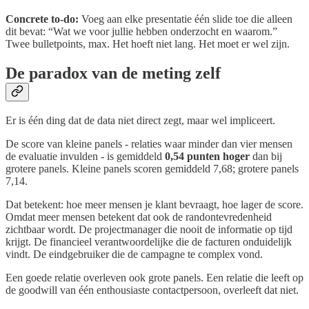
Concrete to-do:
Voeg aan elke presentatie één slide toe die alleen
dit bevat: “Wat we voor jullie hebben onderzocht en waarom.”
Twee bulletpoints, max. Het hoeft niet lang. Het moet er wel zijn.
De paradox van de meting zelf
Er is één ding dat de data niet direct zegt, maar wel impliceert.
De score van kleine panels - relaties waar minder dan vier mensen
de evaluatie invulden - is gemiddeld
0,54 punten hoger
dan bij
grotere panels. Kleine panels scoren gemiddeld 7,68; grotere panels
7,14.
Dat betekent: hoe meer mensen je klant bevraagt, hoe lager de score.
Omdat meer mensen betekent dat ook de randontevredenheid
zichtbaar wordt. De projectmanager die nooit de informatie op tijd
krijgt. De financieel verantwoordelijke die de facturen onduidelijk
vindt. De eindgebruiker die de campagne te complex vond.
Een goede relatie overleven ook grote panels. Een relatie die leeft op
de goodwill van één enthousiaste contactpersoon, overleeft dat niet.