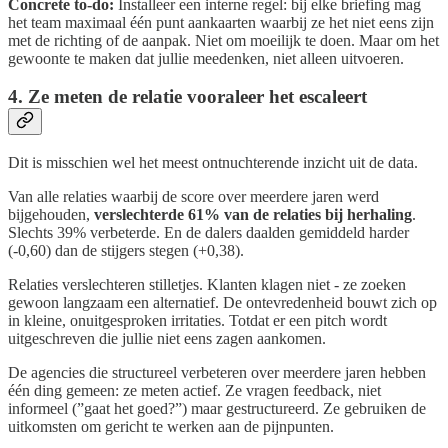
Concrete to-do:
Installeer een interne regel: bij elke briefing mag
het team maximaal één punt aankaarten waarbij ze het niet eens zijn
met de richting of de aanpak. Niet om moeilijk te doen. Maar om het
gewoonte te maken dat jullie meedenken, niet alleen uitvoeren.
4. Ze meten de relatie vooraleer het escaleert
Dit is misschien wel het meest ontnuchterende inzicht uit de data.
Van alle relaties waarbij de score over meerdere jaren werd
bijgehouden,
verslechterde 61% van de relaties bij herhaling
.
Slechts 39% verbeterde. En de dalers daalden gemiddeld harder
(-0,60) dan de stijgers stegen (+0,38).
Relaties verslechteren stilletjes. Klanten klagen niet - ze zoeken
gewoon langzaam een alternatief. De ontevredenheid bouwt zich op
in kleine, onuitgesproken irritaties. Totdat er een pitch wordt
uitgeschreven die jullie niet eens zagen aankomen.
De agencies die structureel verbeteren over meerdere jaren hebben
één ding gemeen: ze meten actief. Ze vragen feedback, niet
informeel (”gaat het goed?”) maar gestructureerd. Ze gebruiken de
uitkomsten om gericht te werken aan de pijnpunten.