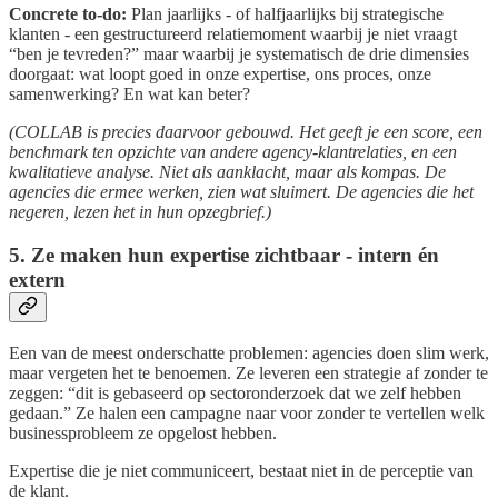
Concrete to-do:
Plan jaarlijks - of halfjaarlijks bij strategische
klanten - een gestructureerd relatiemoment waarbij je niet vraagt
“ben je tevreden?” maar waarbij je systematisch de drie dimensies
doorgaat: wat loopt goed in onze expertise, ons proces, onze
samenwerking? En wat kan beter?
(COLLAB is precies daarvoor gebouwd. Het geeft je een score, een
benchmark ten opzichte van andere agency-klantrelaties, en een
kwalitatieve analyse. Niet als aanklacht, maar als kompas. De
agencies die ermee werken, zien wat sluimert. De agencies die het
negeren, lezen het in hun opzegbrief.)
5. Ze maken hun expertise zichtbaar - intern én
extern
Een van de meest onderschatte problemen: agencies doen slim werk,
maar vergeten het te benoemen. Ze leveren een strategie af zonder te
zeggen: “dit is gebaseerd op sectoronderzoek dat we zelf hebben
gedaan.” Ze halen een campagne naar voor zonder te vertellen welk
businessprobleem ze opgelost hebben.
Expertise die je niet communiceert, bestaat niet in de perceptie van
de klant.