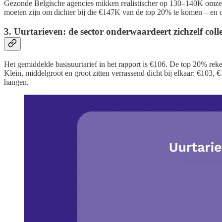
Gezonde Belgische agencies mikken realistischer op 130–140K omzet pe
moeten zijn om dichter bij die €147K van de top 20% te komen – en da
3. Uurtarieven: de sector onderwaardeert zichzelf colle
Het gemiddelde basisuurtarief in het rapport is €106. De top 20% rek
Klein, middelgroot en groot zitten verrassend dicht bij elkaar: €103, 
hangen.