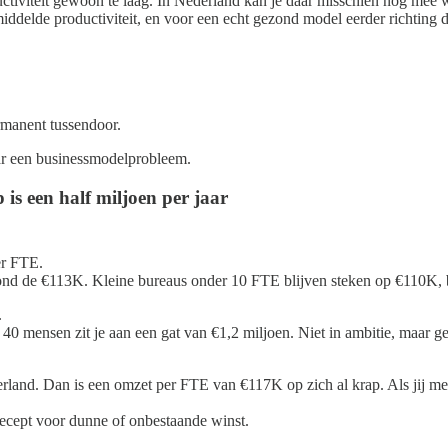
tiviteit gewoon te laag. In Nederland kan je daar misschien nog mee w
delde productiviteit, en voor een echt gezond model eerder richting
ermanent tussendoor.
ar een businessmodelprobleem.
is een half miljoen per jaar
er FTE.
 rond de €113K. Kleine bureaus onder 10 FTE blijven steken op €110K,
.
 mensen zit je aan een gat van €1,2 miljoen. Niet in ambitie, maar ge
and. Dan is een omzet per FTE van €117K op zich al krap. Als jij met e
recept voor dunne of onbestaande winst.