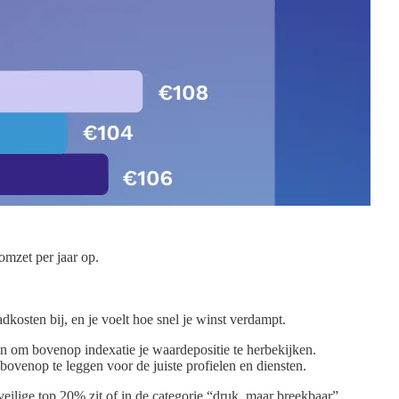
omzet per jaar op.
kosten bij, en je voelt hoe snel je winst verdampt.
n om bovenop indexatie je waardepositie te herbekijken.
ovenop te leggen voor de juiste profielen en diensten.
 veilige top 20% zit of in de categorie “druk, maar breekbaar”.