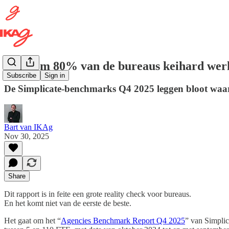
Waarom 80% van de bureaus keihard werk
Subscribe
Sign in
De Simplicate-benchmarks Q4 2025 leggen bloot waar Be
Bart van IKAg
Nov 30, 2025
Share
Dit rapport is in feite een grote reality check voor bureaus.
En het komt niet van de eerste de beste.
Het gaat om het “
Agencies Benchmark Report Q4 2025
” van Simplic