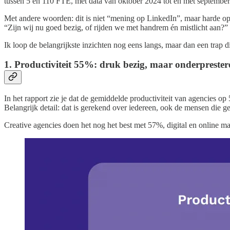
tussen 5 en 110 FTE, met data van oktober 2024 tot en met septembe
Met andere woorden: dit is niet “mening op LinkedIn”, maar harde op
“Zijn wij nu goed bezig, of rijden we met handrem én mistlicht aan?”
Ik loop de belangrijkste inzichten nog eens langs, maar dan een trap d
1. Productiviteit 55%: druk bezig, maar onderpreste
In het rapport zie je dat de gemiddelde productiviteit van agencies o
Belangrijk detail: dat is gerekend over iedereen, ook de mensen die g
Creative agencies doen het nog het best met 57%, digital en online ma