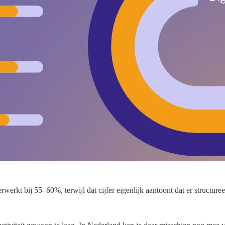
rwerkt bij 55–60%, terwijl dat cijfer eigenlijk aantoont dat er structuree