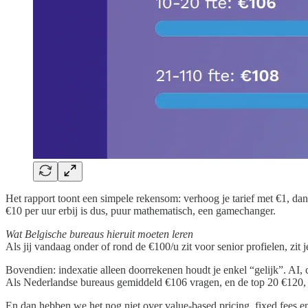
Het rapport toont een simpele rekensom: verhoog je tarief met €1, dan
€10 per uur erbij is dus, puur mathematisch, een gamechanger.
Wat Belgische bureaus hieruit moeten leren
Als jij vandaag onder of rond de €100/u zit voor senior profielen, zi
Bovendien: indexatie alleen doorrekenen houdt je enkel “gelijk”. AI
Als Nederlandse bureaus gemiddeld €106 vragen, en de top 20 €120, da
En dan hebben we het nog niet over value-based pricing, fixed fees en s