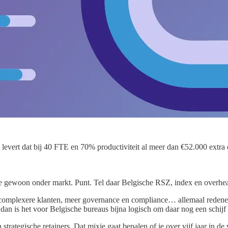
 levert dat bij 40 FTE en 70% productiviteit al meer dan €52.000 extra 
t je gewoon onder markt. Punt. Tel daar Belgische RSZ, index en overhead
, complexere klanten, meer governance en compliance… allemaal redene
n is het voor Belgische bureaus bijna logisch om daar nog een schijf b
trategische retainers. Dat mixje gaat bepalen of je over vijf jaar in de