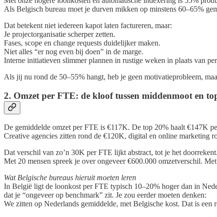
Met onze hogere loonkosten en automatische indexering is 55% produc
Als Belgisch bureau moet je durven mikken op minstens 60–65% gemid
Dat betekent niet iedereen kapot laten factureren, maar:
Je projectorganisatie scherper zetten.
Fases, scope en change requests duidelijker maken.
Niet alles “er nog even bij doen” in de marge.
Interne initiatieven slimmer plannen in rustige weken in plaats van p
Als jij nu rond de 50–55% hangt, heb je geen motivatieprobleem, ma
2. Omzet per FTE: de kloof tussen middenmoot en top 
De gemiddelde omzet per FTE is €117K. De top 20% haalt €147K p
Creative agencies zitten rond de €120K, digital en online marketing
Dat verschil van zo’n 30K per FTE lijkt abstract, tot je het doorrekent
Met 20 mensen spreek je over ongeveer €600.000 omzetverschil. Met 40
Wat Belgische bureaus hieruit moeten leren
In België ligt de loonkost per FTE typisch 10–20% hoger dan in Nederl
dat je “ongeveer op benchmark” zit. Je zou eerder moeten denken:
We zitten op Nederlands gemiddelde, met Belgische kost. Dat is een 