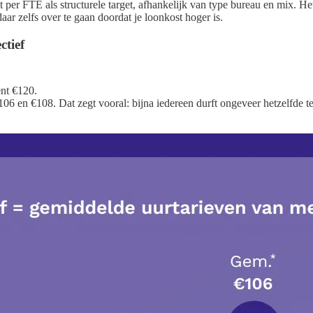
r FTE als structurele target, afhankelijk van type bureau en mix. Het r
ar zelfs over te gaan doordat je loonkost hoger is.
ctief
ent €120.
€106 en €108. Dat zegt vooral: bijna iedereen durft ongeveer hetzelfde 