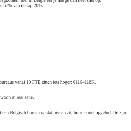
egkomen, hier in België eet je marge dan heel snel op.
 de 67% van de top 20%.
 bureaus vanaf 10 FTE zitten iets hoger: €116–118K.
woon in realisatie.
en Belgisch bureau op dat niveau zit, hoor je niet opgelucht te zijn