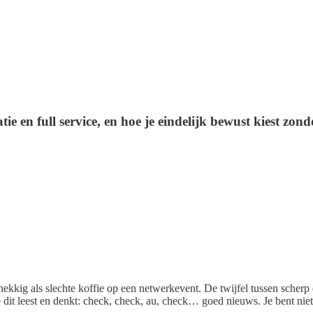
e en full service, en hoe je eindelijk bewust kiest zonder
dnekkig als slechte koffie op een netwerkevent. De twijfel tussen scher
 je dit leest en denkt: check, check, au, check… goed nieuws. Je bent niet