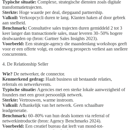
Typische situatie:
Complexe, strategische diensten zoals digitale
transformatietrajecten.
Sterkte:
Hoge waarde per deal, diepgaand partnership.
Valkuil:
Verkoopcycli duren te lang. Klanten haken af door gebrek
aan snelheid.
Benchmark:
Consultative sales trajecten duren gemiddeld 2 tot 3
keer langer dan transactionele sales, maar leveren 30–50% hogere
dealwaarden op (bron: Gartner Sales Insights 2023).
Voorbeeld:
Een strategie-agency die maandenlang workshops geeft
voor er een offerte volgt, en onderweg prospects verliest aan snellere
concurrenten.
4. De Relationship Seller
Wie?
De netwerker, de connector.
Kenmerkend gedrag:
Haalt business uit bestaande relaties,
referrals en netwerkevents.
Typische situatie:
Agencies met een sterke lokale aanwezigheid of
founders met een groot persoonlijk netwerk.
Sterkte:
Vertrouwen, warme instroom.
Valkuil:
Afhankelijk van het netwerk. Geen schaalbare
leadgeneratie.
Benchmark:
60–80% van hun deals komen via referral of
netwerkintroductie (bron: Agency Benchmarks 2024).
Voorbeeld:
Een creatief bureau dat leeft van mond-tot-