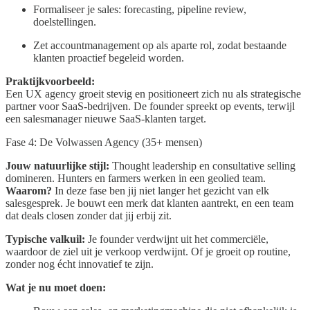
Formaliseer je sales: forecasting, pipeline review,
doelstellingen.
Zet accountmanagement op als aparte rol, zodat bestaande
klanten proactief begeleid worden.
Praktijkvoorbeeld:
Een UX agency groeit stevig en positioneert zich nu als strategische
partner voor SaaS-bedrijven. De founder spreekt op events, terwijl
een salesmanager nieuwe SaaS-klanten target.
Fase 4: De Volwassen Agency (35+ mensen)
Jouw natuurlijke stijl:
Thought leadership en consultative selling
domineren. Hunters en farmers werken in een geolied team.
Waarom?
In deze fase ben jij niet langer het gezicht van elk
salesgesprek. Je bouwt een merk dat klanten aantrekt, en een team
dat deals closen zonder dat jij erbij zit.
Typische valkuil:
Je founder verdwijnt uit het commerciële,
waardoor de ziel uit je verkoop verdwijnt. Of je groeit op routine,
zonder nog écht innovatief te zijn.
Wat je nu moet doen: