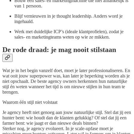
Bouw een sales- en marketingmachine die niet afhankelijk is
van 1 persoon.
Blijf vernieuwen in je thought leadership. Anders word je
ingehaald.
Werk met duidelijke ICP’s (ideale klantprofielen), zodat je
sales- en marketingteams weten op wie ze mikken.
De rode draad: je mag nooit stilstaan
Wat je in het begin vanzelf doet, moet je later professionaliseren. En
wat ooit jouw superpower was, kan later je beperking worden als je
niet opschaalt. De beste agency owners herkennen hun natuurlijke
stijl én weten wanneer het tijd is om nieuwe stijlen in hun team te
brengen.
Waarom één stijl niet volstaat
Je agency heeft niet genoeg aan jouw natuurlijke stijl. Stel dat jij een
hunter bent: wie houdt dan de klanten gelukkig? Of stel dat jij een
farmer bent: wie jaagt er dan nieuwe deals binnen?
Sterker nog, je agency evolueert. In je scale-upfase moet je
misschien meer hunters activeren. Later wil je farmers om je klanten