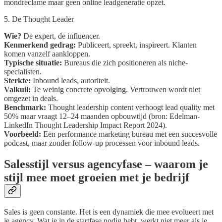
mondreclame maar geen online leadgeneratie opzet.
5. De Thought Leader
Wie?
De expert, de influencer.
Kenmerkend gedrag:
Publiceert, spreekt, inspireert. Klanten
komen vanzelf aankloppen.
Typische situatie:
Bureaus die zich positioneren als niche-
specialisten.
Sterkte:
Inbound leads, autoriteit.
Valkuil:
Te weinig concrete opvolging. Vertrouwen wordt niet
omgezet in deals.
Benchmark:
Thought leadership content verhoogt lead quality met
50% maar vraagt 12–24 maanden opbouwtijd (bron: Edelman-
LinkedIn Thought Leadership Impact Report 2024).
Voorbeeld:
Een performance marketing bureau met een succesvolle
podcast, maar zonder follow-up processen voor inbound leads.
Salesstijl versus agencyfase – waarom je
stijl mee moet groeien met je bedrijf
Sales is geen constante. Het is een dynamiek die mee evolueert met
je agency. Wat je in de startfase nodig hebt, werkt niet meer als je