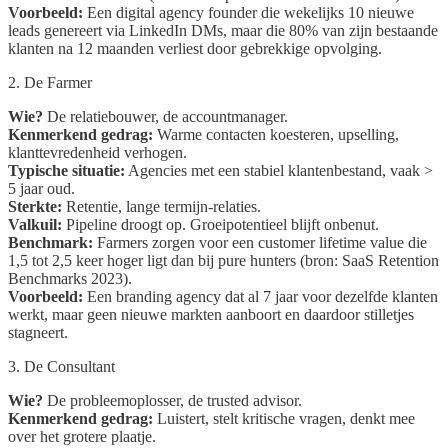
Voorbeeld:
Een digital agency founder die wekelijks 10 nieuwe
leads genereert via LinkedIn DMs, maar die 80% van zijn bestaande
klanten na 12 maanden verliest door gebrekkige opvolging.
2. De Farmer
Wie?
De relatiebouwer, de accountmanager.
Kenmerkend gedrag:
Warme contacten koesteren, upselling,
klanttevredenheid verhogen.
Typische situatie:
Agencies met een stabiel klantenbestand, vaak >
5 jaar oud.
Sterkte:
Retentie, lange termijn-relaties.
Valkuil:
Pipeline droogt op. Groeipotentieel blijft onbenut.
Benchmark:
Farmers zorgen voor een customer lifetime value die
1,5 tot 2,5 keer hoger ligt dan bij pure hunters (bron: SaaS Retention
Benchmarks 2023).
Voorbeeld:
Een branding agency dat al 7 jaar voor dezelfde klanten
werkt, maar geen nieuwe markten aanboort en daardoor stilletjes
stagneert.
3. De Consultant
Wie?
De probleemoplosser, de trusted advisor.
Kenmerkend gedrag:
Luistert, stelt kritische vragen, denkt mee
over het grotere plaatje.