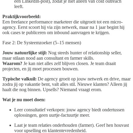
een LinkedIn-post), zodat je niet alleen van cold outreach
leeft.
Praktijkvoorbeeld:
Een freelance performance marketeer die uitgroeit tot een micro-
agency. Eerst scoort hij via zijn netwerk, maar na 1 jaar begint hij
ook cases te publiceren om inbound aanvragen te krijgen.
Fase 2: De Systeemzoeker (5–15 mensen)
Jouw natuurlijke stijl:
Nog steeds hunter of relationship seller,
maar stilaan nood aan consultant en farmer skills.
Waarom?
Je kan niet alles zelf blijven closen. Je team draait
projecten, en jij moet processen bouwen.
Typische valkuil:
De agency groeit op jouw netwerk en drive, maar
zodra jij op vakantie bent, valt alles stil. Nieuwe klanten? Alleen jij
haalt die nog binnen. Upsells? Niemand vraagt erom.
Wat je nu moet doen:
Leer consultatief verkopen: jouw agency biedt ondertussen
oplossingen, geen uurtje-factuurtje meer.
Laat je team relaties onderhouden (farmer). Geef hen houvast
voor upselling en klantentevredenheid.