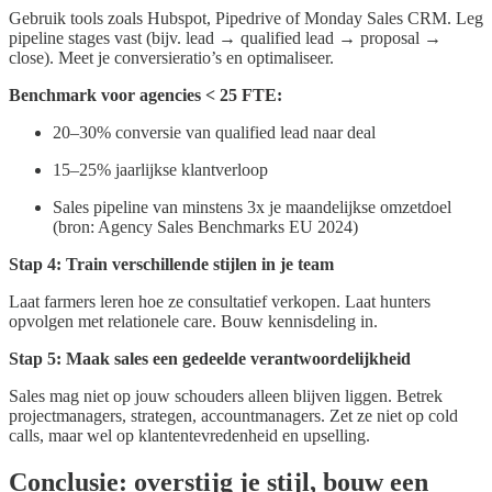
Gebruik tools zoals Hubspot, Pipedrive of Monday Sales CRM. Leg
pipeline stages vast (bijv. lead → qualified lead → proposal →
close). Meet je conversieratio’s en optimaliseer.
Benchmark voor agencies < 25 FTE:
20–30% conversie van qualified lead naar deal
15–25% jaarlijkse klantverloop
Sales pipeline van minstens 3x je maandelijkse omzetdoel
(bron: Agency Sales Benchmarks EU 2024)
Stap 4: Train verschillende stijlen in je team
Laat farmers leren hoe ze consultatief verkopen. Laat hunters
opvolgen met relationele care. Bouw kennisdeling in.
Stap 5: Maak sales een gedeelde verantwoordelijkheid
Sales mag niet op jouw schouders alleen blijven liggen. Betrek
projectmanagers, strategen, accountmanagers. Zet ze niet op cold
calls, maar wel op klantentevredenheid en upselling.
Conclusie: overstijg je stijl, bouw een