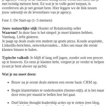
met twintig mensen bent. En wat je in volle groei toepast, is
overdreven als je net gestart bent. Hier leggen we de link tussen
jouw salesstijl en de levensfases van je agency.
Fase 1: De Start-up (1–5 mensen)
Jouw natuurlijke stijl:
Hunter of Relationship seller
Waarom?
In deze fase is het simpel: je moet klanten hebben.
Vandaag. Liefst gisteren.
Je jaagt op deals zoals een student op gratis pizza. Koude acquisitie,
LinkedIn-berichten, netwerkavonden... Alles om maar die eerste
klanten binnen te halen.
Typische valkuil:
Je blijft té lang zelf jagen, zonder ooit een proces
op te bouwen. En eens je klanten hebt, vergeet je ze verder te helpen
(want je bent alweer op jacht).
Wat je nu moet doen:
Bouw na je eerste deals meteen een eerste basic CRM op.
Begin klantrelaties te onderhouden (farmer-stijl), al is het maar
door eens per maand te bellen hoe het gaat.
Durf kleine thought leadership acties op te zetten (een blog,