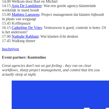
14.00 Welkom door Bart en Michiel
14.15
Anja De Landsheer
: Wat een goede agency-klantrelatie
werkelijk in stand houdt
15.00
Mathieu Lanssens
: Project management dat klanten bijhoudt
in plaats van wegjaagt
15.45 Koffiepauze
16.15
Cathelijne De Vries
: Vertrouwen is goed, controle is beter. Of
is het andersom?
17.00
Nathalie Rahbani
: Wat klanten écht denken
17.45 Walking dinner
Inschrijven
Event partner: Kontentino
Great agencies don’t run on gut feeling - they run on clear
workflows, sharp project management, and control that lets you
actually sleep at night.