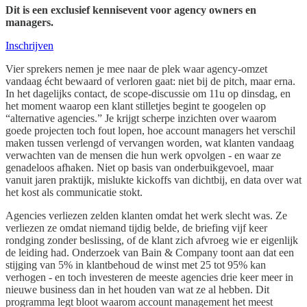
Dit is een exclusief kennisevent voor agency owners en
managers.
Inschrijven
Vier sprekers nemen je mee naar de plek waar agency-omzet
vandaag écht bewaard of verloren gaat: niet bij de pitch, maar erna.
In het dagelijks contact, de scope-discussie om 11u op dinsdag, en
het moment waarop een klant stilletjes begint te googelen op
“alternative agencies.” Je krijgt scherpe inzichten over waarom
goede projecten toch fout lopen, hoe account managers het verschil
maken tussen verlengd of vervangen worden, wat klanten vandaag
verwachten van de mensen die hun werk opvolgen - en waar ze
genadeloos afhaken. Niet op basis van onderbuikgevoel, maar
vanuit jaren praktijk, mislukte kickoffs van dichtbij, en data over wat
het kost als communicatie stokt.
Agencies verliezen zelden klanten omdat het werk slecht was. Ze
verliezen ze omdat niemand tijdig belde, de briefing vijf keer
rondging zonder beslissing, of de klant zich afvroeg wie er eigenlijk
de leiding had. Onderzoek van Bain & Company toont aan dat een
stijging van 5% in klantbehoud de winst met 25 tot 95% kan
verhogen - en toch investeren de meeste agencies drie keer meer in
nieuwe business dan in het houden van wat ze al hebben. Dit
programma legt bloot waarom account management het meest