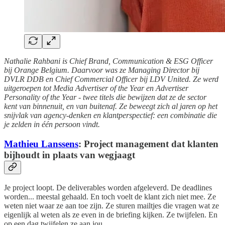
Nathalie Rahbani is Chief Brand, Communication & ESG Officer
bij Orange Belgium. Daarvoor was ze Managing Director bij
DVLR DDB en Chief Commercial Officer bij LDV United. Ze werd
uitgeroepen tot Media Advertiser of the Year en Advertiser
Personality of the Year - twee titels die bewijzen dat ze de sector
kent van binnenuit, en van buitenaf. Ze beweegt zich al jaren op het
snijvlak van agency-denken en klantperspectief: een combinatie die
je zelden in één persoon vindt.
Mathieu Lanssens
: Project management dat klanten
bijhoudt in plaats van wegjaagt
Je project loopt. De deliverables worden afgeleverd. De deadlines
worden... meestal gehaald. En toch voelt de klant zich niet mee. Ze
weten niet waar ze aan toe zijn. Ze sturen mailtjes die vragen wat ze
eigenlijk al weten als ze even in de briefing kijken. Ze twijfelen. En
op een dag twijfelen ze aan jou.