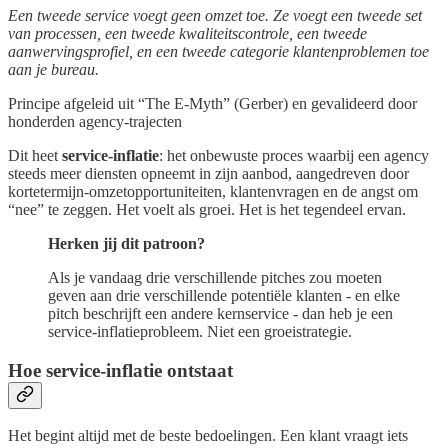
Een tweede service voegt geen omzet toe. Ze voegt een tweede set
van processen, een tweede kwaliteitscontrole, een tweede
aanwervingsprofiel, en een tweede categorie klantenproblemen toe
aan je bureau.
Principe afgeleid uit “The E-Myth” (Gerber) en gevalideerd door
honderden agency-trajecten
Dit heet
service-inflatie
: het onbewuste proces waarbij een agency
steeds meer diensten opneemt in zijn aanbod, aangedreven door
kortetermijn-omzetopportuniteiten, klantenvragen en de angst om
“nee” te zeggen. Het voelt als groei. Het is het tegendeel ervan.
Herken jij dit patroon?
Als je vandaag drie verschillende pitches zou moeten
geven aan drie verschillende potentiële klanten - en elke
pitch beschrijft een andere kernservice - dan heb je een
service-inflatieprobleem. Niet een groeistrategie.
Hoe service-inflatie ontstaat
Het begint altijd met de beste bedoelingen. Een klant vraagt iets