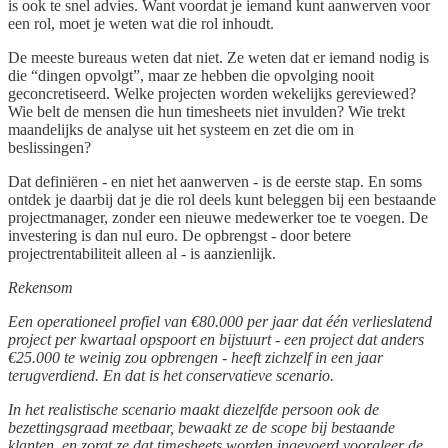
is ook te snel advies. Want voordat je iemand kunt aanwerven voor
een rol, moet je weten wat die rol inhoudt.
De meeste bureaus weten dat niet. Ze weten dat er iemand nodig is
die “dingen opvolgt”, maar ze hebben die opvolging nooit
geconcretiseerd. Welke projecten worden wekelijks gereviewed?
Wie belt de mensen die hun timesheets niet invulden? Wie trekt
maandelijks de analyse uit het systeem en zet die om in
beslissingen?
Dat definiëren - en niet het aanwerven - is de eerste stap. En soms
ontdek je daarbij dat je die rol deels kunt beleggen bij een bestaande
projectmanager, zonder een nieuwe medewerker toe te voegen. De
investering is dan nul euro. De opbrengst - door betere
projectrentabiliteit alleen al - is aanzienlijk.
Rekensom
Een operationeel profiel van €80.000 per jaar dat één verlieslatend
project per kwartaal opspoort en bijstuurt - een project dat anders
€25.000 te weinig zou opbrengen - heeft zichzelf in een jaar
terugverdiend. En dat is het conservatieve scenario.
In het realistische scenario maakt diezelfde persoon ook de
bezettingsgraad meetbaar, bewaakt ze de scope bij bestaande
klanten, en zorgt ze dat timesheets worden ingevoerd vooraleer de