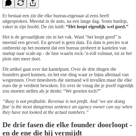
Er bestaat een zin die elke bureau-eigenaar al eens heeft
uitgesproken. Meestal in de auto, na een lange dag. Soms hardop,
vaker in zijn hoofd. De zin luidt:
“Het loopt eigenlijk wel goed.”
Het is de gevaarlijkste zin in het vak. Want “het loopt goed” is
meestal een gevoel. En gevoel is geen data. En data is precies wat
ontbreekt op het moment dat een bureau probeert te kantelen van
startup naar scale-up - de fase waarin rock-’n-roll volstaat, tot ze het
plots niet meer doet.
Dit artikel gaat over dat kantelpunt. Over de drie dingen die
founders goed kunnen, en het ene ding waar ze bijna allemaal van
wegrennen. Over timesheets die niemand wil invullen maar die elke
euro die je verdient bewaken. En over de vraag die je jezelf eigenlijk
zou moeten stellen als je denkt: “We groeien toch?”
“Busy is not profitable. Revenue is not profit. And ‘we are doing
fine’ is the most dangerous sentence an agency owner can say when
they have not looked at the actual numbers.”
De drie fasen die elke founder doorloopt -
en de ene die hij vermijdt