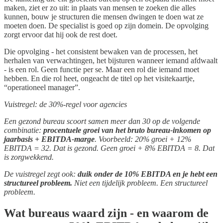
maken, ziet er zo uit: in plaats van mensen te zoeken die alles
kunnen, bouw je structuren die mensen dwingen te doen wat ze
moeten doen. De specialist is goed op zijn domein. De opvolging
zorgt ervoor dat hij ook de rest doet.
Die opvolging - het consistent bewaken van de processen, het
herhalen van verwachtingen, het bijsturen wanneer iemand afdwaalt
- is een rol. Geen functie per se. Maar een rol die iemand moet
hebben. En die rol heet, ongeacht de titel op het visitekaartje,
“operationeel manager”.
Vuistregel: de 30%-regel voor agencies
Een gezond bureau scoort samen meer dan 30 op de volgende
combinatie:
procentuele groei van het bruto bureau-inkomen op
jaarbasis + EBITDA-marge
. Voorbeeld: 20% groei + 12%
EBITDA = 32. Dat is gezond. Geen groei + 8% EBITDA = 8. Dat
is zorgwekkend.
De vuistregel zegt ook:
duik onder de 10% EBITDA en je hebt een
structureel probleem.
Niet een tijdelijk probleem. Een structureel
probleem.
Wat bureaus waard zijn - en waarom de