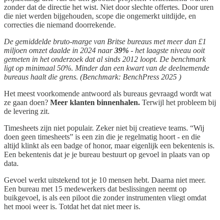
zonder dat de directie het wist. Niet door slechte offertes. Door uren
die niet werden bijgehouden, scope die ongemerkt uitdijde, en
correcties die niemand doorrekende.
De gemiddelde bruto-marge van Britse bureaus met meer dan £1
miljoen omzet daalde in 2024 naar
39%
- het laagste niveau ooit
gemeten in het onderzoek dat al sinds 2012 loopt. De benchmark
ligt op minimaal 50%. Minder dan een kwart van de deelnemende
bureaus haalt die grens. (Benchmark: BenchPress 2025 )
Het meest voorkomende antwoord als bureaus gevraagd wordt wat
ze gaan doen?
Meer klanten binnenhalen.
Terwijl het probleem bij
de levering zit.
Timesheets zijn niet populair. Zeker niet bij creatieve teams. “Wij
doen geen timesheets” is een zin die je regelmatig hoort - en die
altijd klinkt als een badge of honor, maar eigenlijk een bekentenis is.
Een bekentenis dat je je bureau bestuurt op gevoel in plaats van op
data.
Gevoel werkt uitstekend tot je 10 mensen hebt. Daarna niet meer.
Een bureau met 15 medewerkers dat beslissingen neemt op
buikgevoel, is als een piloot die zonder instrumenten vliegt omdat
het mooi weer is. Totdat het dat niet meer is.