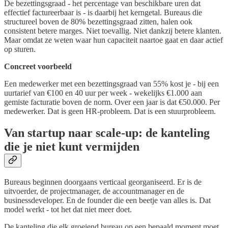
De bezettingsgraad - het percentage van beschikbare uren dat
effectief factureerbaar is - is daarbij het kerngetal. Bureaus die
structureel boven de 80% bezettingsgraad zitten, halen ook
consistent betere marges. Niet toevallig. Niet dankzij betere klanten.
Maar omdat ze weten waar hun capaciteit naartoe gaat en daar actief
op sturen.
Concreet voorbeeld
Een medewerker met een bezettingsgraad van 55% kost je - bij een
uurtarief van €100 en 40 uur per week - wekelijks €1.000 aan
gemiste facturatie boven de norm. Over een jaar is dat €50.000. Per
medewerker. Dat is geen HR-probleem. Dat is een stuurprobleem.
Van startup naar scale-up: de kanteling
die je niet kunt vermijden
Bureaus beginnen doorgaans verticaal georganiseerd. Er is de
uitvoerder, de projectmanager, de accountmanager en de
businessdeveloper. En de founder die een beetje van alles is. Dat
model werkt - tot het dat niet meer doet.
De kanteling die elk groeiend bureau op een bepaald moment moet