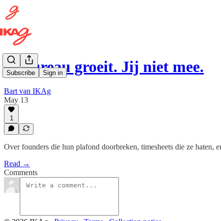
Je bureau groeit. Jij niet mee.
Subscribe
Sign in
Bart van IKAg
May 13
1
Over founders die hun plafond doorbreken, timesheets die ze haten, en
Read →
Comments