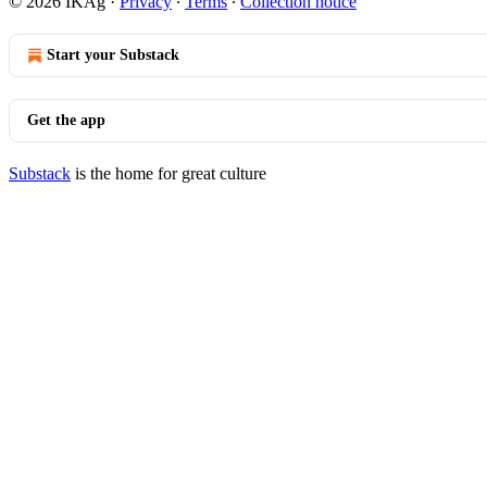
© 2026 IKAg
·
Privacy
∙
Terms
∙
Collection notice
Start your Substack
Get the app
Substack
is the home for great culture