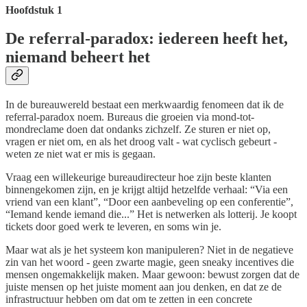
Hoofdstuk 1
De referral-paradox: iedereen heeft het,
niemand beheert het
In de bureauwereld bestaat een merkwaardig fenomeen dat ik de
referral-paradox noem. Bureaus die groeien via mond-tot-
mondreclame doen dat ondanks zichzelf. Ze sturen er niet op,
vragen er niet om, en als het droog valt - wat cyclisch gebeurt -
weten ze niet wat er mis is gegaan.
Vraag een willekeurige bureaudirecteur hoe zijn beste klanten
binnengekomen zijn, en je krijgt altijd hetzelfde verhaal: “Via een
vriend van een klant”, “Door een aanbeveling op een conferentie”,
“Iemand kende iemand die...” Het is netwerken als lotterij. Je koopt
tickets door goed werk te leveren, en soms win je.
Maar wat als je het systeem kon manipuleren? Niet in de negatieve
zin van het woord - geen zwarte magie, geen sneaky incentives die
mensen ongemakkelijk maken. Maar gewoon: bewust zorgen dat de
juiste mensen op het juiste moment aan jou denken, en dat ze de
infrastructuur hebben om dat om te zetten in een concrete