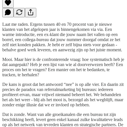
Laat me raden. Ergens tussen 40 en 70 procent van je nieuwe
klanten van het afgelopen jaar is binnengekomen via via. Een
warme introductie, een ex-klant die jouw naam liet vallen op een
borrel, een collega-bureau dat jouw nummer doorgaf omdat ze het
zelf niet konden pakken. Je hebt er zelf bijna niets voor gedaan -
behalve goed werk leveren, en aanwezig zijn op het juiste moment.
Mooi. Maar hier is de confronterende vraag: hoe systematisch heb je
dat aangepakt? Heb je een lijst van wie al doorverwezen heeft? Een
proces om het te vragen? Een manier om het te bedanken, te
tracken, te herhalen?
De kans is groot dat het antwoord “nee” is op alle vier. En daarin zit
precies de paradox van referralmarketing bij bureaus: iedereen
profiteert ervan, maar vrijwel niemand beheert het. We behandelen
het als het weer - blij als het mooi is, bezorgd als het wegblijft, maar
zonder enige illusie dat we er invloed op hebben.
Dat is zonde. Want van alle groeikanalen die een bureau tot zijn
beschikking heeft, levert geen enkel kanaal zulke kwalitatieve leads
op als het netwerk van tevreden klanten en strategische partners. De