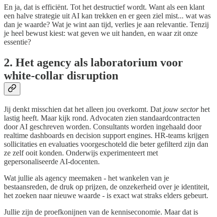
En ja, dat is efficiënt. Tot het destructief wordt. Want als een klant
een halve strategie uit AI kan trekken en er geen ziel mist... wat was
dan je waarde? Wat je wint aan tijd, verlies je aan relevantie. Tenzij
je heel bewust kiest: wat geven we uit handen, en waar zit onze
essentie?
2. Het agency als laboratorium voor
white-collar disruption
Jij denkt misschien dat het alleen jou overkomt. Dat
jouw sector
het
lastig heeft. Maar kijk rond. Advocaten zien standaardcontracten
door AI geschreven worden. Consultants worden ingehaald door
realtime dashboards en decision support engines. HR-teams krijgen
sollicitaties en evaluaties voorgeschoteld die beter gefilterd zijn dan
ze zelf ooit konden. Onderwijs experimenteert met
gepersonaliseerde AI-docenten.
Wat jullie als agency meemaken - het wankelen van je
bestaansreden, de druk op prijzen, de onzekerheid over je identiteit,
het zoeken naar nieuwe waarde - is exact wat straks elders gebeurt.
Jullie zijn de proefkonijnen van de kenniseconomie. Maar dat is