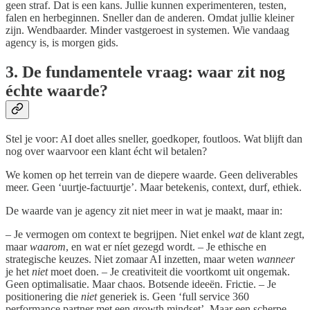
geen straf. Dat is een kans. Jullie kunnen experimenteren, testen,
falen en herbeginnen. Sneller dan de anderen. Omdat jullie kleiner
zijn. Wendbaarder. Minder vastgeroest in systemen. Wie vandaag
agency is, is morgen gids.
3. De fundamentele vraag: waar zit nog
échte waarde?
Stel je voor: AI doet alles sneller, goedkoper, foutloos. Wat blijft dan
nog over waarvoor een klant écht wil betalen?
We komen op het terrein van de diepere waarde. Geen deliverables
meer. Geen ‘uurtje-factuurtje’. Maar betekenis, context, durf, ethiek.
De waarde van je agency zit niet meer in wat je maakt, maar in:
– Je vermogen om context te begrijpen. Niet enkel
wat
de klant zegt,
maar
waarom
, en wat er níet gezegd wordt. – Je ethische en
strategische keuzes. Niet zomaar AI inzetten, maar weten
wanneer
je het
niet
moet doen. – Je creativiteit die voortkomt uit ongemak.
Geen optimalisatie. Maar chaos. Botsende ideeën. Frictie. – Je
positionering die
niet
generiek is. Geen ‘full service 360
performance partner met een growth mindset’. Maar een scherpe,