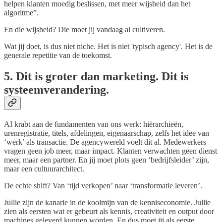
helpen klanten moedig beslissen, met meer wijsheid dan het
algoritme”.
En die wijsheid? Die moet jij vandaag al cultiveren.
Wat jij doet, is dus niet niche. Het is niet 'typisch agency'. Het is de
generale repetitie van de toekomst.
5. Dit is groter dan marketing. Dit is
systeemverandering.
AI krabt aan de fundamenten van ons werk: hiërarchieën,
urenregistratie, titels, afdelingen, eigenaarschap, zelfs het idee van
‘werk’ als transactie. De agencywereld voelt dit al. Medewerkers
vragen geen job meer, maar impact. Klanten verwachten geen dienst
meer, maar een partner. En jij moet plots geen ‘bedrijfsleider’ zijn,
maar een cultuurarchitect.
De echte shift? Van ‘tijd verkopen’ naar ‘transformatie leveren’.
Jullie zijn de kanarie in de koolmijn van de kenniseconomie. Jullie
zien als eersten wat er gebeurt als kennis, creativiteit en output door
machines geleverd kunnen worden. En dus moet jij als eerste