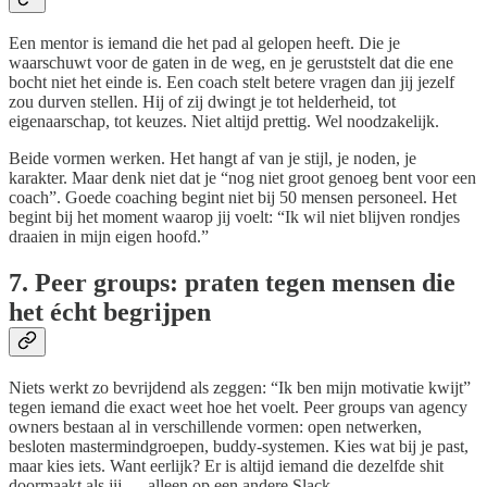
Een mentor is iemand die het pad al gelopen heeft. Die je
waarschuwt voor de gaten in de weg, en je geruststelt dat die ene
bocht niet het einde is. Een coach stelt betere vragen dan jij jezelf
zou durven stellen. Hij of zij dwingt je tot helderheid, tot
eigenaarschap, tot keuzes. Niet altijd prettig. Wel noodzakelijk.
Beide vormen werken. Het hangt af van je stijl, je noden, je
karakter. Maar denk niet dat je “nog niet groot genoeg bent voor een
coach”. Goede coaching begint niet bij 50 mensen personeel. Het
begint bij het moment waarop jij voelt: “Ik wil niet blijven rondjes
draaien in mijn eigen hoofd.”
7. Peer groups: praten tegen mensen die
het écht begrijpen
Niets werkt zo bevrijdend als zeggen: “Ik ben mijn motivatie kwijt”
tegen iemand die exact weet hoe het voelt. Peer groups van agency
owners bestaan al in verschillende vormen: open netwerken,
besloten mastermindgroepen, buddy-systemen. Kies wat bij je past,
maar kies iets. Want eerlijk? Er is altijd iemand die dezelfde shit
doormaakt als jij — alleen op een andere Slack.