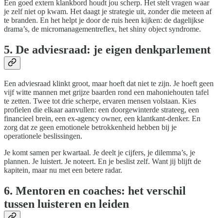
Een goed extern klankbord houdt jou scherp. Het stelt vragen waar
je zelf niet op kwam. Het daagt je strategie uit, zonder die meteen af
te branden. En het helpt je door de ruis heen kijken: de dagelijkse
drama’s, de micromanagementreflex, het shiny object syndrome.
5. De adviesraad: je eigen denkparlement
Een adviesraad klinkt groot, maar hoeft dat niet te zijn. Je hoeft geen
vijf witte mannen met grijze baarden rond een mahoniehouten tafel
te zetten. Twee tot drie scherpe, ervaren mensen volstaan. Kies
profielen die elkaar aanvullen: een doorgewinterde strateeg, een
financieel brein, een ex-agency owner, een klantkant-denker. En
zorg dat ze geen emotionele betrokkenheid hebben bij je
operationele beslissingen.
Je komt samen per kwartaal. Je deelt je cijfers, je dilemma’s, je
plannen. Je luistert. Je noteert. En je beslist zelf. Want jij blijft de
kapitein, maar nu met een betere radar.
6. Mentoren en coaches: het verschil
tussen luisteren en leiden