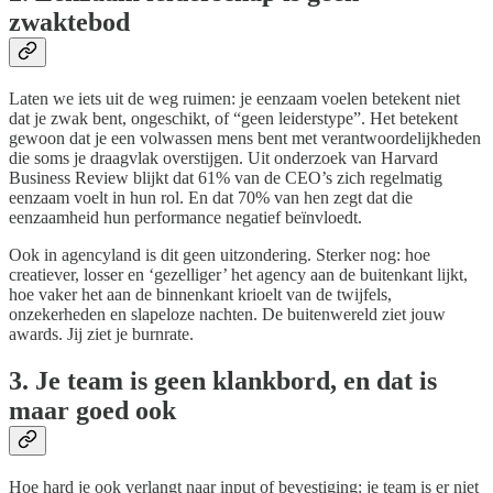
zwaktebod
Laten we iets uit de weg ruimen: je eenzaam voelen betekent niet
dat je zwak bent, ongeschikt, of “geen leiderstype”. Het betekent
gewoon dat je een volwassen mens bent met verantwoordelijkheden
die soms je draagvlak overstijgen. Uit onderzoek van Harvard
Business Review blijkt dat 61% van de CEO’s zich regelmatig
eenzaam voelt in hun rol. En dat 70% van hen zegt dat die
eenzaamheid hun performance negatief beïnvloedt.
Ook in agencyland is dit geen uitzondering. Sterker nog: hoe
creatiever, losser en ‘gezelliger’ het agency aan de buitenkant lijkt,
hoe vaker het aan de binnenkant krioelt van de twijfels,
onzekerheden en slapeloze nachten. De buitenwereld ziet jouw
awards. Jij ziet je burnrate.
3. Je team is geen klankbord, en dat is
maar goed ook
Hoe hard je ook verlangt naar input of bevestiging: je team is er niet