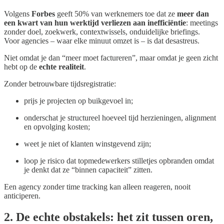
Volgens
Forbes
geeft 50% van werknemers toe dat ze
meer dan
een kwart van hun werktijd verliezen aan inefficiëntie
: meetings
zonder doel, zoekwerk, contextwissels, onduidelijke briefings.
Voor agencies – waar elke minuut omzet is – is dat desastreus.
Niet omdat je dan “meer moet factureren”, maar omdat je geen zicht
hebt op de
echte realiteit
.
Zonder betrouwbare tijdsregistratie:
prijs je projecten op buikgevoel in;
onderschat je structureel hoeveel tijd herzieningen, alignment
en opvolging kosten;
weet je niet of klanten winstgevend zijn;
loop je risico dat topmedewerkers stilletjes opbranden omdat
je denkt dat ze “binnen capaciteit” zitten.
Een agency zonder time tracking kan alleen reageren, nooit
anticiperen.
2. De echte obstakels: het zit tussen oren,