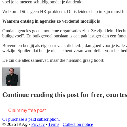
voel je je meteen schuldig omdat je dat denkt.
Welkom. Dit is geen HR-probleem. Dit is leiderschap in zijn minst I
Waarom ontslag in agencies zo verdomd moeilijk is
Omdat agencies geen anonieme organisaties zijn. Ze zijn klein. Hecht.
buikgevoel”. En buikgevoel ontslaan is een pak lastiger dan een funct
Bovendien ben jij als eigenaar vaak dichterbij dan goed voor je is. Je 
welzijn. Spoiler: dat ben je niet. Je bent verantwoordelijk voor het be
De zin die alles samenvat, maar die niemand graag hoort:
Continue reading this post for free, courte
Claim my free post
Or purchase a paid subscription.
© 2026 IKAg
·
Privacy
∙
Terms
∙
Collection notice