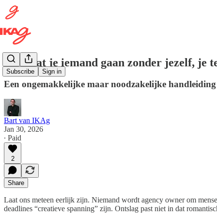
Hoe laat je iemand gaan zonder jezelf, je 
Subscribe
Sign in
Een ongemakkelijke maar noodzakelijke handleiding
Bart van IKAg
Jan 30, 2026
∙ Paid
2
Share
Laat ons meteen eerlijk zijn. Niemand wordt agency owner om mensen t
deadlines “creatieve spanning” zijn. Ontslag past niet in dat romantis