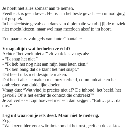
Je hoeft niet alles zomaar aan te nemen.
Feedback is geen bevel. Het is - in het beste geval - een uitnodiging
tot gesprek.
In het slechtste geval: een dans van diplomatie waarbij jij de muziek
niet mocht kiezen, maar wel mag meedoen alsof je ‘m hoort.
Een paar survivalregels van tante Chantalle:
Vraag altijd: wat bedoelen ze écht?
Achter “het voelt niet af” zit vaak iets vaags als:
- “Ik snap het niet.”
- “Ik heb het nog niet aan mijn baas laten zien.”
- “Ik ben bang dat de klant het niet snapt.”
Dat heeft niks met design te maken.
Dat heeft alles te maken met onzekerheid, communicatie en het
ontbreken van duidelijke doelen.
Vraag dus: “Wat vind je precies niet af? De inhoud, het beeld, het
gevoel? Of is het eerder de context die ontbreekt?”
Je zal verbaasd zijn hoeveel mensen dan zeggen: “Euh… ja… dat
dus.”
Leg uit waarom je iets deed. Maar niet te nederig.
Zeg:
“We kozen hier voor witruimte omdat het rust geeft en de call-to-