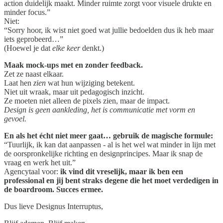
action duidelijk maakt. Minder ruimte zorgt voor visuele drukte en
minder focus.”
Niet:
“Sorry hoor, ik wist niet goed wat jullie bedoelden dus ik heb maar
iets geprobeerd…”
(Hoewel je dat
elke keer
denkt.)
Maak mock-ups met en zonder feedback.
Zet ze naast elkaar.
Laat hen
zien
wat hun wijziging betekent.
Niet uit wraak, maar uit pedagogisch inzicht.
Ze moeten niet alleen de pixels zien, maar de impact.
Design is geen aankleding, het is communicatie met vorm en
gevoel.
En als het écht niet meer gaat… gebruik de magische formule:
“Tuurlijk, ik kan dat aanpassen - al is het wel wat minder in lijn met
de oorspronkelijke richting en designprincipes. Maar ik snap de
vraag en werk het uit.”
Agencytaal voor:
ik vind dit vreselijk, maar ik ben een
professional en jij bent straks degene die het moet verdedigen in
de boardroom. Succes ermee.
Dus lieve Designus Interruptus,