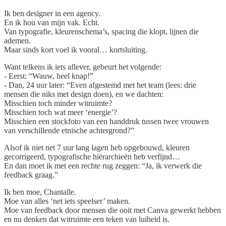
Ik ben designer in een agency.
En ik hou van mijn vak. Echt.
Van typografie, kleurenschema’s, spacing die klopt, lijnen die
ademen.
Maar sinds kort voel ik vooral… kortsluiting.
Want telkens ik iets aflever, gebeurt het volgende:
- Eerst: “Wauw, heel knap!”
- Dan, 24 uur later: “Even afgestemd met het team (lees: drie
mensen die niks met design doen), en we dachten:
Misschien toch minder witruimte?
Misschien toch wat meer ‘energie’?
Misschien een stockfoto van een handdruk tussen twee vrouwen
van verschillende etnische achtergrond?”
Alsof ik niet net 7 uur lang lagen heb opgebouwd, kleuren
gecorrigeerd, typografische hiërarchieën heb verfijnd…
En dan moet ik met een rechte rug zeggen: “Ja, ik verwerk die
feedback graag.”
Ik ben moe, Chantalle.
Moe van alles ‘net iets speelser’ maken.
Moe van feedback door mensen die ooit met Canva gewerkt hebben
en nu denken dat witruimte een teken van luiheid is.