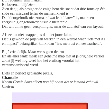
Blijf ademen. Blijf maken.
En bovenal: blijf
zien
.
Zien dat jij als designer de enige bent die snapt dat drie fonts op één
slide een misdaad tegen de menselijkheid is.
Dat kleurgebruik niet zomaar “wat leuk blauw” is, maar een
zorgvuldig opgebouwde visuele hiërarchie.
Dat witruimte geen verspilling is, maar de zuurstof van een layout.
Als ze dat niet snappen, is dat niet jouw falen.
Dat is gewoon de prijs van werken in een wereld waar “iets met AI
en impact” belangrijker klinkt dan “iets met rust en leesbaarheid”.
Blijf vriendelijk. Maar wees geen deurmat.
En als alles faalt: maak een geheime map met al je originele versies,
zodat jij wél nog weet hoe het eruitzag voordat het
vercanspamiseerd werd.
Liefs en perfect geplaatste pixels,
Chantalle
Noemt Comic Sans alleen nog bij naam als ze iemand echt wil
kwetsen