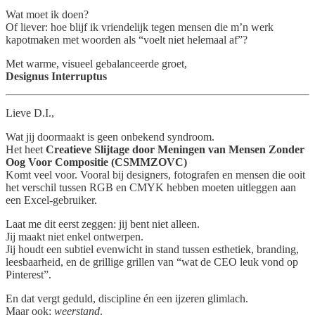
Wat moet ik doen?
Of liever: hoe blijf ik vriendelijk tegen mensen die m’n werk
kapotmaken met woorden als “voelt niet helemaal af”?
Met warme, visueel gebalanceerde groet,
Designus Interruptus
Lieve D.I.,
Wat jij doormaakt is geen onbekend syndroom.
Het heet
Creatieve Slijtage door Meningen van Mensen Zonder
Oog Voor Compositie (CSMMZOVC)
Komt veel voor. Vooral bij designers, fotografen en mensen die ooit
het verschil tussen RGB en CMYK hebben moeten uitleggen aan
een Excel-gebruiker.
Laat me dit eerst zeggen: jij bent niet alleen.
Jij maakt niet enkel ontwerpen.
Jij houdt een subtiel evenwicht in stand tussen esthetiek, branding,
leesbaarheid, en de grillige grillen van “wat de CEO leuk vond op
Pinterest”.
En dat vergt geduld, discipline én een ijzeren glimlach.
Maar ook:
weerstand
.