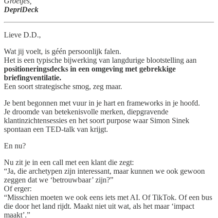
Groetjes,
DepriDeck
Lieve D.D.,
Wat jij voelt, is géén persoonlijk falen.
Het is een typische bijwerking van langdurige blootstelling aan
positioneringsdecks in een omgeving met gebrekkige
briefingventilatie.
Een soort strategische smog, zeg maar.
Je bent begonnen met vuur in je hart en frameworks in je hoofd.
Je droomde van betekenisvolle merken, diepgravende
klantinzichtensessies en het soort purpose waar Simon Sinek
spontaan een TED-talk van krijgt.
En nu?
Nu zit je in een call met een klant die zegt:
“Ja, die archetypen zijn interessant, maar kunnen we ook gewoon
zeggen dat we ‘betrouwbaar’ zijn?”
Of erger:
“Misschien moeten we ook eens iets met AI. Of TikTok. Of een bus
die door het land rijdt. Maakt niet uit wat, als het maar ‘impact
maakt’.”