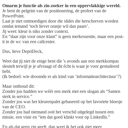
Omarm je functie als zin-zoeker in een oppervlakkige wereld.
Je bent de pelgrim van de positionering, de profeet van de
PowerPoint.
Laat je niet ontmoedigen door die slides die herschreven worden
omdat iemand ‘toch liever oranje wil dan paars’.
Jij weet: kleur is niks zonder context.
En “daar zijn voor onze klant” is geen merkessentie, maar een post-
it in de wc van een callcenter.
Dus, lieve DepriDeck,
Weet dat jij niet de enige bent die 's avonds aan een merkkompas
sleutelt terwijl je je afvraagt of dit écht is waar je voor gestudeerd
hebt.
(Ik bedoel: wie droomde er als kind van ‘informatiearchitectuur’?)
Maar onthoud dit:
Zonder jou hadden we wéér een merk met een slogan als “Samen
sterk in service.”
Zonder jou was het kleurenpalet gebaseerd op het favoriete bloesje
van de CEO.
Zonder jou had niemand ooit het verschil uitgelegd tussen een
missie, een visie en “iets dat goed klinkt voor op LinkedIn.”
En als dat geen zin geeft, dan weet ik het ook niet meer.