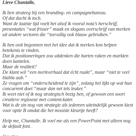
Lieve Chantalle,
Ik ben strateeg bij een branding- en campagnebureau.
Of dat dacht ik toch.
Want de laatste tijd voelt het alsof ik vooral nota’s herschrijf,
presentaties “wat frisser” maak en slogans overschrijf van merken
uit andere sectoren die “toevallig ook blauw gebruiken.”
Ik ben ooit begonnen met het idee dat ik merken kon helpen
betekenis te vinden.
Dat ik positioneringen zou uitdenken die harten raken en markten
doen kantelen.
Maar de realiteit?
De klant wil “een merkverhaal dat écht raakt”, maar “niet te veel
blabla aub.”
Ze vragen om “onderscheidend te zijn”, zolang het lijkt op wat hun
concurrent doet “maar dan net iets leuker.”
Ik weet niet of ik nog strategisch bezig ben, of gewoon een soort
creatieve regisseur met content-kater.
Wat is de zin nog van strategie als iedereen uiteindelijk gewoon kiest
voor optie B omdat die het mooiste kleurtje heeft?
Help me, Chantalle. Ik voel me als een PowerPoint met alleen nog
de default font.