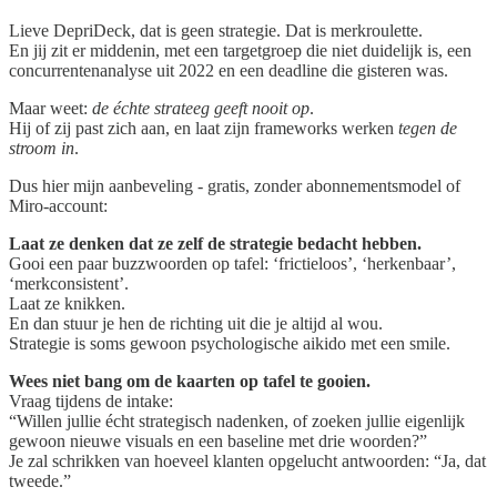
Lieve DepriDeck, dat is geen strategie. Dat is merkroulette.
En jij zit er middenin, met een targetgroep die niet duidelijk is, een
concurrentenanalyse uit 2022 en een deadline die gisteren was.
Maar weet:
de échte strateeg geeft nooit op
.
Hij of zij past zich aan, en laat zijn frameworks werken
tegen de
stroom in
.
Dus hier mijn aanbeveling - gratis, zonder abonnementsmodel of
Miro-account:
Laat ze denken dat ze zelf de strategie bedacht hebben.
Gooi een paar buzzwoorden op tafel: ‘frictieloos’, ‘herkenbaar’,
‘merkconsistent’.
Laat ze knikken.
En dan stuur je hen de richting uit die je altijd al wou.
Strategie is soms gewoon psychologische aikido met een smile.
Wees niet bang om de kaarten op tafel te gooien.
Vraag tijdens de intake:
“Willen jullie écht strategisch nadenken, of zoeken jullie eigenlijk
gewoon nieuwe visuals en een baseline met drie woorden?”
Je zal schrikken van hoeveel klanten opgelucht antwoorden: “Ja, dat
tweede.”