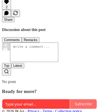
2
Share
Discussion about this post
Comments
Restacks
Top
Latest
No posts
Ready for more?
Subscribe
© 2026 IKAg
·
Privacy
∙
Terms
∙
Collection notice