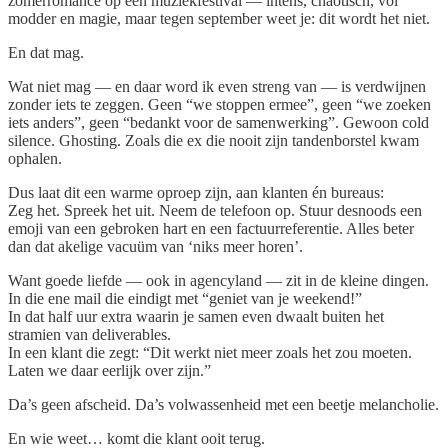
zomerromance op een muziekfestival — intens, chaotisch, vol
modder en magie, maar tegen september weet je: dit wordt het niet.
En dat mag.
Wat niet mag — en daar word ik even streng van — is verdwijnen
zonder iets te zeggen. Geen “we stoppen ermee”, geen “we zoeken
iets anders”, geen “bedankt voor de samenwerking”. Gewoon cold
silence. Ghosting. Zoals die ex die nooit zijn tandenborstel kwam
ophalen.
Dus laat dit een warme oproep zijn, aan klanten én bureaus:
Zeg het. Spreek het uit. Neem de telefoon op. Stuur desnoods een
emoji van een gebroken hart en een factuurreferentie. Alles beter
dan dat akelige vacuüm van ‘niks meer horen’.
Want goede liefde — ook in agencyland — zit in de kleine dingen.
In die ene mail die eindigt met “geniet van je weekend!”
In dat half uur extra waarin je samen even dwaalt buiten het
stramien van deliverables.
In een klant die zegt: “Dit werkt niet meer zoals het zou moeten.
Laten we daar eerlijk over zijn.”
Da’s geen afscheid. Da’s volwassenheid met een beetje melancholie.
En wie weet… komt die klant ooit terug.