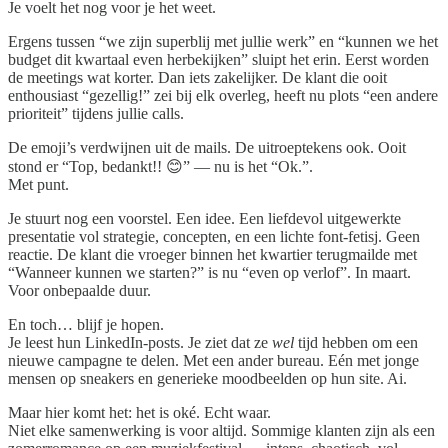
Je voelt het nog voor je het weet.
Ergens tussen “we zijn superblij met jullie werk” en “kunnen we het
budget dit kwartaal even herbekijken” sluipt het erin. Eerst worden
de meetings wat korter. Dan iets zakelijker. De klant die ooit
enthousiast “gezellig!” zei bij elk overleg, heeft nu plots “een andere
prioriteit” tijdens jullie calls.
De emoji’s verdwijnen uit de mails. De uitroeptekens ook. Ooit
stond er “Top, bedankt!! 😊” — nu is het “Ok.”.
Met punt.
Je stuurt nog een voorstel. Een idee. Een liefdevol uitgewerkte
presentatie vol strategie, concepten, en een lichte font-fetisj. Geen
reactie. De klant die vroeger binnen het kwartier terugmailde met
“Wanneer kunnen we starten?” is nu “even op verlof”. In maart.
Voor onbepaalde duur.
En toch… blijf je hopen.
Je leest hun LinkedIn-posts. Je ziet dat ze
wel
tijd hebben om een
nieuwe campagne te delen. Met een ander bureau. Eén met jonge
mensen op sneakers en generieke moodbeelden op hun site. Ai.
Maar hier komt het: het is oké. Echt waar.
Niet elke samenwerking is voor altijd. Sommige klanten zijn als een