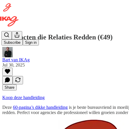
Contracten die Relaties Redden (€49)
Subscribe
Sign in
Bart van IKAg
Jul 30, 2025
Share
Koop deze handleiding
Deze
60-pagina’s dikke handleiding
is je beste bureauvriend in moeili
redden. Perfect voor agencies die professioneel willen groeien zonde