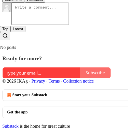
Top
Latest
No posts
Ready for more?
Subscribe
© 2026 IKAg
·
Privacy
∙
Terms
∙
Collection notice
Start your Substack
Get the app
Substack
is the home for great culture