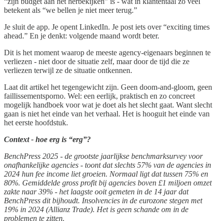
“zijn budget aan het herbekijken” is - wat in klantentaal zo veel
betekent als “we bellen je niet meer terug.”
Je sluit de app. Je opent LinkedIn. Je post iets over “exciting times
ahead.” En je denkt: volgende maand wordt beter.
Dit is het moment waarop de meeste agency-eigenaars beginnen te
verliezen - niet door de situatie zelf, maar door de tijd die ze
verliezen terwijl ze de situatie ontkennen.
Laat dit artikel het tegengewicht zijn. Geen doom-and-gloom, geen
faillissementsporno. Wel: een eerlijk, praktisch en zo concreet
mogelijk handboek voor wat je doet als het slecht gaat. Want slecht
gaan is niet het einde van het verhaal. Het is hooguit het einde van
het eerste hoofdstuk.
Context - hoe erg is “erg”?
BenchPress 2025 - de grootste jaarlijkse benchmarksurvey voor
onafhankelijke agencies - toont dat slechts 57% van de agencies in
2024 hun fee income liet groeien. Normaal ligt dat tussen 75% en
80%. Gemiddelde gross profit bij agencies boven £1 miljoen omzet
zakte naar 39% - het laagste ooit gemeten in de 14 jaar dat
BenchPress dit bijhoudt. Insolvencies in de eurozone stegen met
19% in 2024 (Allianz Trade). Het is geen schande om in de
problemen te zitten.